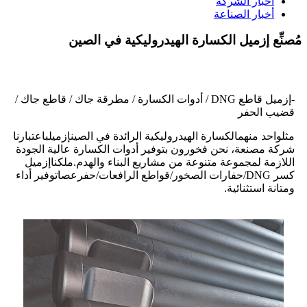
أخبار الشركة
أخبار الصناعة
مُصنِّع إزميل الكسارة الهيدروليكية في الصين
-
إزميل قاطع DNG / أدوات الكسارة / مطرقة جاك / قاطع جاك /
قضيب الحفر
مثل
واحد منهم
الكسارة الهيدروليكية الرائدة في الصين
إزميل
باعتبارنا
شركة مصنعة، نحن فخورون بتوفير أدوات الكسارة عالية الجودة
اللازمة لمجموعة متنوعة من مشاريع البناء والهدم.
ملكنا
إزميل
كسر DNG
/
حفارات الصخور
/
قواطع الرافعات
/
حفر
عصا
توفير أداء
ومتانة استثنائية.