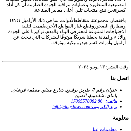
التصنيعية المتطورة وعمليات مراقبة الجودة الصارمة أن كل أداة
كسر
s
نحن ننتج منتجات تلبي أعلى معايير الصناعة.
باختصار، مجموعتنا من
قاطع
الأدوات، بما في ذلك الأزاميل DNG
ومطارق الصخور
وقطع غيار القواطع الأخرى
صُممت لتلبية
الاحتياجات المتنوعة لمحترفي البناء والهدم. تركيزنا على الجودة
والأداء والمتانة يجعلنا شريكًا موثوقًا للشركات التي تبحث عن
أزاميل وأدوات كسر هيدروليكية موثوقة.
وقت النشر: ١٣ يونيو ٢٠٢٤
اتصل بنا
عنوان:
رقم 7، طريق يوفينغ، شارع مينلو، منطقة فوشان،
يانتاى، شاندونغ، الصين
هاتف:
+86 17865578882
بريد إلكتروني:
info@dngchisel.com
معلومة
معلومات عنا