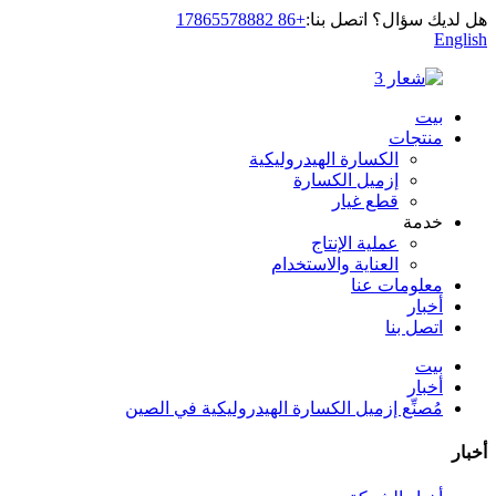
هل لديك سؤال؟ اتصل بنا:
+86 17865578882
English
بيت
منتجات
الكسارة الهيدروليكية
إزميل الكسارة
قطع غيار
خدمة
عملية الإنتاج
العناية والاستخدام
معلومات عنا
أخبار
اتصل بنا
بيت
أخبار
مُصنِّع إزميل الكسارة الهيدروليكية في الصين
أخبار