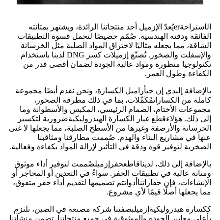
ال
استراحة
er
يُعدّ الإزميل أحد منتجاتنا الرائدة، ويشتهر بمتانته
الفائقة ودقته الهندسية. صُمّم خصيصًا لتحمل قسوة التطبيقات
الشاقة، مما يجعله مثاليًا لاختراق المواد الصلبة مثل الخرسانة
والإسفلت والصخور. تُصنّع إزميلات كسر DNG لدينا باستخدام
تكنولوجيا متطورة ومواد عالية الجودة لضمان أقصى قدر من
الكفاءة وطول العمر.
بالإضافة إلى
دي إن جي
أزاميل الكسارة، ونحن نقدم أيضًا مجموعة
كاملة من الكسارات
مُكَمِّلات
، بما في ذلك مطرقة الصخور
،
مجموعات الأختام، الصمام الرئيسي، المكبس والأسطوانة وما
إلى ذلك
. هؤلاء
قطع غيار الكسارة الهيدروليكية
ضرورية لتكسير
الخرسانة والأرصفة وغيرها من الأسطح الصلبة، مما يجعلها لا غنى
عنها في مشاريع البناء والهدم. صُممت مطارقنا ومثاقبنا
الصخرية لتوفير قوة ودقة في التأثير لإزالة المواد بكفاءة وفعالية.
بالإضافة إلى ذلك، لدينا
قاطع
حفر
إزميل
صُممت لتوفير أداء موثوق
ومتانة عالية في تطبيقات الحفر. سواءً في التعدين أو المحاجر أو
الإنشاءات، فإن حفاراتنا
أدوات
تم تصميمها لتقديم أداء حفر متفوق،
مما يجعلها أصلًا قيمًا لأي مشروع.
ككسارة هيدروليكية
إزميل
بصفتنا شركة مصنعة في الصين، نلتزم
بأعلى معايير الجودة والموثوقية في جميع منتجاتنا. تضمن منشآتنا