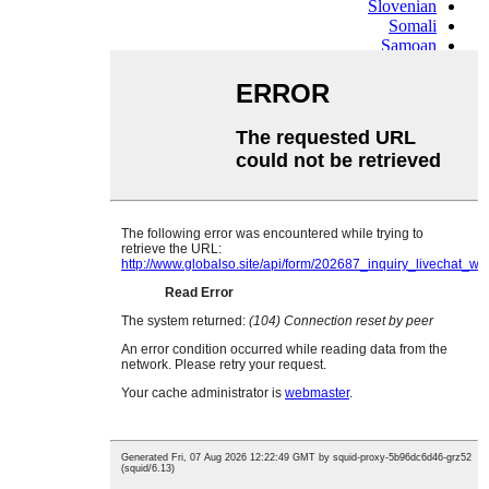
Slovenian
Somali
Samoan
Scots Gaelic
Shona
Sindhi
Sundanese
Swahili
Tajik
Tamil
Telugu
Thai
Ukrainian
Urdu
Uzbek
Vietnamese
Welsh
Xhosa
Yiddish
Yoruba
Zulu
Kinyarwanda
Tatar
Oriya
Turkmen