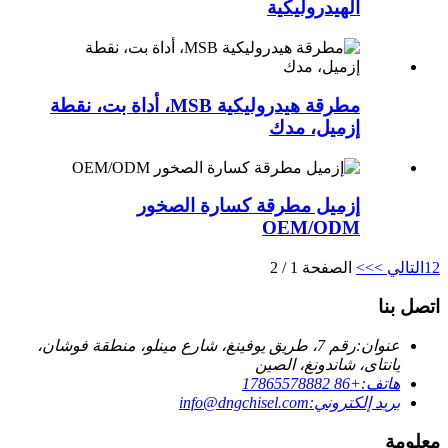
الهيدروليكية
مطرقة هيدروليكية MSB، أداة بت، نقطة
إزميل، مدك
إزميل مطرقة كسارة الصخور
OEM/ODM
2
1
التالي >
>>
الصفحة 1 / 2
اتصل بنا
عنوان:
رقم 7، طريق يوفينغ، شارع مينلو، منطقة فوشان،
يانتاى، شاندونغ، الصين
هاتف:
+86 17865578882
بريد إلكتروني:
info@dngchisel.com
معلومة