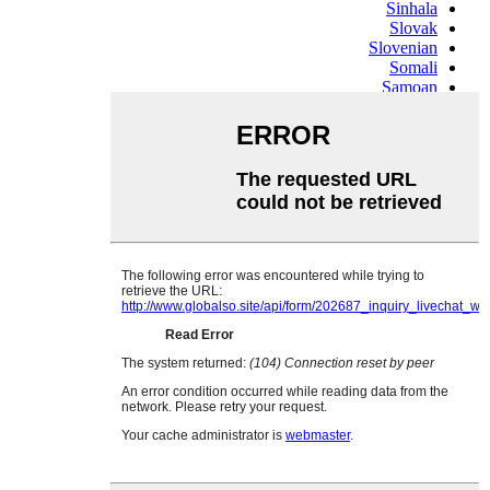
Sinhala
Slovak
Slovenian
Somali
Samoan
Scots Gaelic
Shona
Sindhi
Sundanese
Swahili
Tajik
Tamil
Telugu
Thai
Ukrainian
Urdu
Uzbek
Vietnamese
Welsh
Xhosa
Yiddish
Yoruba
Zulu
Kinyarwanda
Tatar