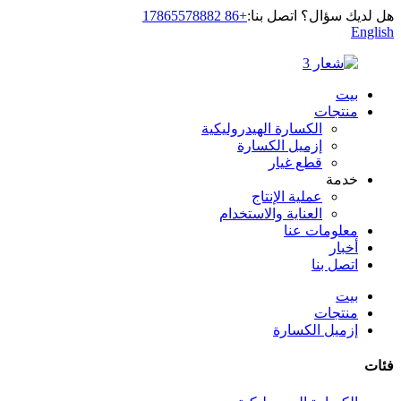
هل لديك سؤال؟ اتصل بنا:
+86 17865578882
English
بيت
منتجات
الكسارة الهيدروليكية
إزميل الكسارة
قطع غيار
خدمة
عملية الإنتاج
العناية والاستخدام
معلومات عنا
أخبار
اتصل بنا
بيت
منتجات
إزميل الكسارة
فئات