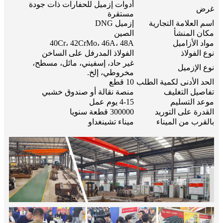
أدوات إزميل للحفارات ذات جودة
غرض
مستقرة
اسم العلامة التجارية
إزميل DNG
مكان المنشأ
الصين
مواد الأزاميل
40Cr، 42CrMo، 46A، 48A
نوع الفولاذ
الفولاذ المدرفل على الساخن
غير حاد، إسفيني، مائل، مسطح،
نوع الإزميل
مخروطي، إلخ.
الحد الأدنى لكمية الطلب
10 قطع
تفاصيل التغليف
منصة نقالة أو صندوق خشبي
موعد التسليم
4-15 يوم عمل
القدرة على التوريد
300000 قطعة سنويا
بالقرب من الميناء
ميناء تشينغداو