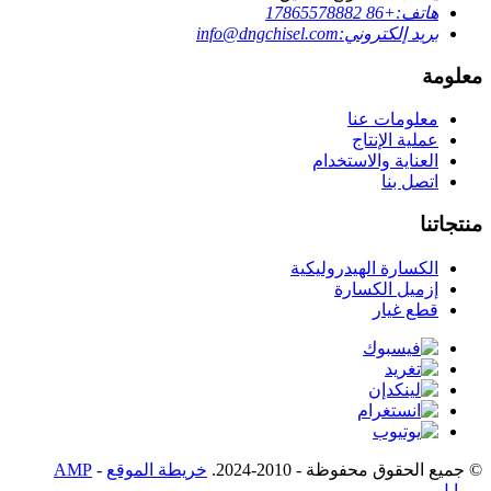
هاتف:
+86 17865578882
بريد إلكتروني:
info@dngchisel.com
معلومة
معلومات عنا
عملية الإنتاج
العناية والاستخدام
اتصل بنا
منتجاتنا
الكسارة الهيدروليكية
إزميل الكسارة
قطع غيار
© جميع الحقوق محفوظة - 2010-2024.
خريطة الموقع
-
AMP
موبايل