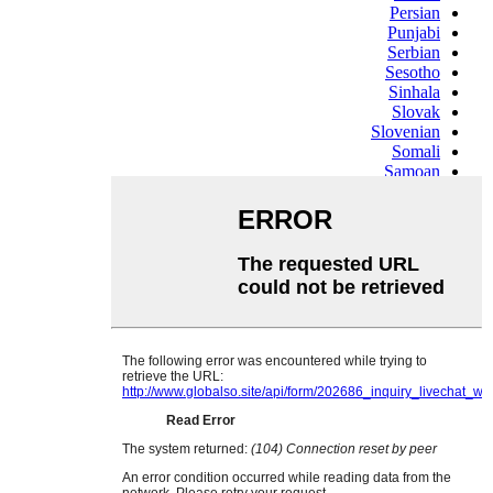
Persian
Punjabi
Serbian
Sesotho
Sinhala
Slovak
Slovenian
Somali
Samoan
Scots Gaelic
Shona
Sindhi
Sundanese
Swahili
Tajik
Tamil
Telugu
Thai
Ukrainian
Urdu
Uzbek
Vietnamese
Welsh
Xhosa
Yiddish