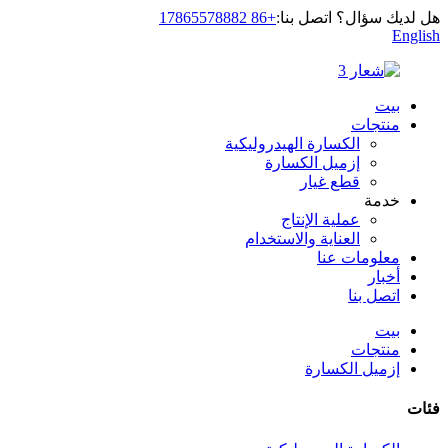
هل لديك سؤال؟ اتصل بنا:
+86 17865578882
English
بيت
منتجات
الكسارة الهيدروليكية
إزميل الكسارة
قطع غيار
خدمة
عملية الإنتاج
العناية والاستخدام
معلومات عنا
أخبار
اتصل بنا
بيت
منتجات
إزميل الكسارة
فئات