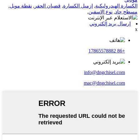
الكسارة الهيدروليكية
,
إزميل الكسارة
,
قضبان الحفر
,
نقطة مويل
,
مسطح حاد
,
نوع الإسفين
,
إرسال بريد إلكتروني
x
+86 17865578882
info@dngchisel.com
mac@dngchisel.com