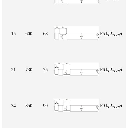
فوروكاوا F5
68
600
15
فوروكاوا F6
75
730
21
فوروكاوا F9
90
850
34